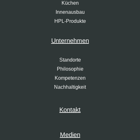
Küchen
Innenausbau
HPL-Produkte
Unternehmen
Standorte
Philosophie
Kompetenzen
Nachhaltigkeit
Kontakt
Medien