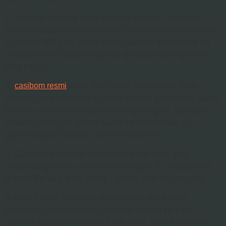
1. Casibom Gündüz Giriş Adresini Kullanın: Casibom
Casino’nun güncel giriş adresini kullanarak siteye erişin.
Casibom 158 giriş adresi veya Casibon adımlarıyla da
erişebilirsiniz. Casibom güncel giriş sayfasına gidin ve
giriş yapın.
2.
Kayıt Olun (Eğer Gerekliyse): Bazı
casibom resmi
oyunlar veya hizmetler için kaydolmak gerekebilir. Kayıt
formunu doldurun ve belirtilen bilgileri girin. Casibom,
kullanıcı dostu bir sistem sunar ve kaydolmak için
gerekli bilgileri kolayca belirleyebilirsiniz.
3. Güvenlik Sorularını Yanıtlayın: Kayıt veya giriş
yaparken güvenlik sorularını yanıtlayın. Bu, hesabınızın
güvenliğini sağlar ve yanlış kişilerin erişimini engeller.
4. Para Yatırın: Oyunlara başlamadan önce para
yatırmanız gerekecektir. Casibom Casino’ya para
yatırma seçenekleri sunar. Kredi kartı, banka transferi