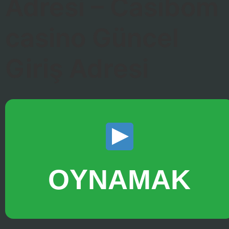
Adresi – Casibom
casino Güncel
Giriş Adresi
OYNAMAK