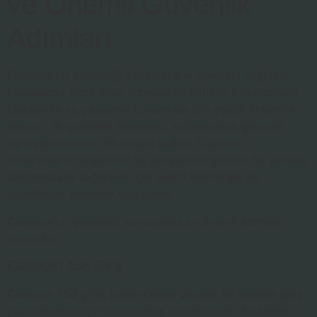
ve Önemli Güvenlik
Adımları
Casibom’un güvenliği, kullanıcıların güvenini sağlama
konusunda öncü olma vizyonu ile birlikte, kullanıcıların
bilgilerinin ve parasının korunması için çeşitli önlemler
alınıyor. Bu güvenlik önlemleri, kullanıcıların güvenle
oynayabilecekleri bir ortam sağlar. Casibom,
kullanıcıların bilgilerinin ve paralarının güvenli bir şekilde
saklanmasını sağlamak için çeşitli teknolojik ve
yönetimsel önlemler uyguluyor.
Casibom’un güvenliği konusunda en önemli adımlar
arasında:
Casibom 158 Giriş
Casibom 158 giriş, kullanıcıların güvenli bir şekilde giriş
yapabilmeleri için tasarlanmış bir sistemdir. Bu sistem,