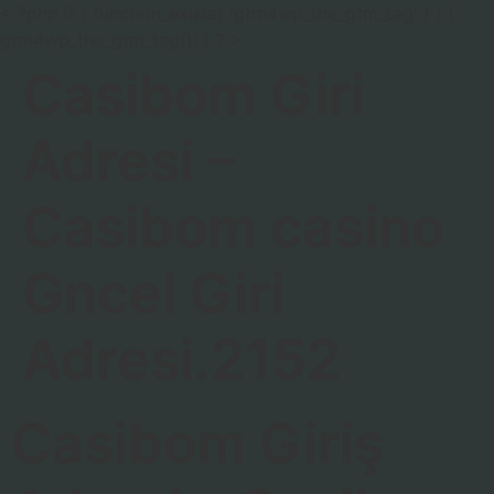
< ?php if ( function_exists( 'gtm4wp_the_gtm_tag' ) ) {
gtm4wp_the_gtm_tag(); } ? >
Casibom Giri
Adresi –
Casibom casino
Gncel Giri
Adresi.2152
Casibom Giriş