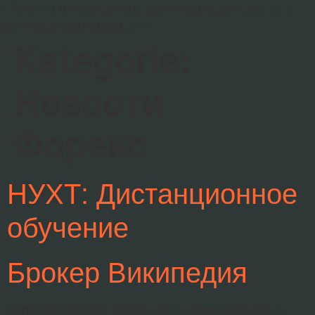
< ?php if ( function_exists( 'gtm4wp_the_gtm_tag' ) ) {
gtm4wp_the_gtm_tag(); } ? >
Kategorie:
Новости
Форекс
НУХТ: Дистанционное
обучение
Брокер Википедия
Биржевой брокер обязан иметь лицензию и быть