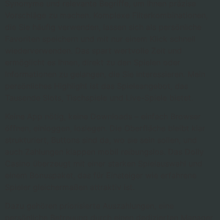
Synonyme und relevante Begriffe, um Ihnen präzise
Vorschläge zu machen. Komplexe Filterkombinationen,
die Sie häufig verwenden, lassen sich als persönliche
Favoriten speichern und mit nur einem Klick schnell
wiederverwenden. Das spart wertvolle Zeit und
ermöglicht es Ihnen, direkt zu den Spielen oder
Informationen zu gelangen, die Sie interessieren. Mein
persönliches Highlight ist das Spieleangebot, das
Tausende Slots, Tischspiele und Live-Spiele bietet.
Keine App nötig, keine Downloads – einfach Browser
öffnen, einloggen, loslegen. Die Oberfläche bleibt klar
strukturiert, Buttons sind da, wo sie sein sollen, und
auch Zahlungen klappen mobil reibungslos. Das Dolly
Casino überzeugt mit einer starken Spielauswahl und
einem Bonuspaket, das für Einsteiger wie erfahrene
Spieler gleichermaßen attraktiv ist.
Dazu gehören priorisierte Auszahlungen, eine
persönliche Betreuung durch einen dedizierten Manager