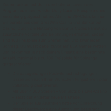
Zudem bekommst du in den höheren Leveln des
Programms immer wieder Dolly Casino Freispiele ohne
Einzahlung gutgeschrieben. Ähnliche VIP-Clubs kennen
wir bereits aus dem GreatWin Casino und Bankonbet
Casino. Durch die Nutzung von Bonus Codes kannst du
zusätzliche Vorteile und Belohnungen erhalten. Zudem
sind 100 Freispiele zum Greifen nah, und zwar jeden
Sonntag. Du musst dabei zuvor auf ELA Games wetten
und bekommst je nach deinem Einsatz eine bestimmte
Anzahl, maximal bis zu 100 Freispiele für Spinanga
gutgeschrieben.
Die dazugehörigen Push-Benachrichtigungen
lassen sich nach Ihren Wünschen feinjustieren oder
vollständig deaktivieren.
Mit über 4.000 Spielen – von Slots bis Live-Casino
– setzt der Anbieter neue Maßstäbe.
Der Spieler aus Australien hatte vor Einreichung
dieser Beschwerde eine Auszahlung beantragt.