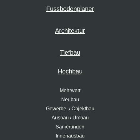
Fussbodenplaner
Architektur
Tiefbau
Hochbau
Mehrwert
Neubau
Gewerbe- / Objektbau
Ausbau / Umbau
Sanierungen
Innenausbau