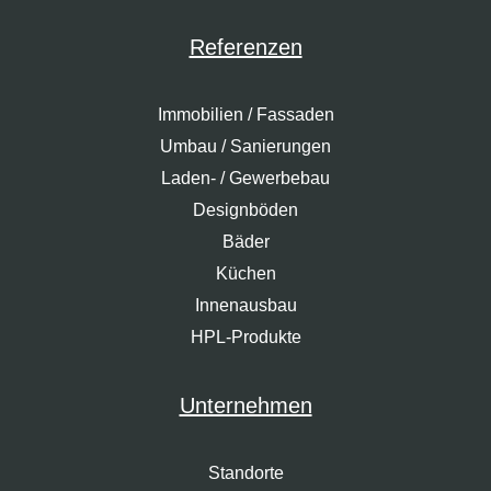
Referenzen
Immobilien / Fassaden
Umbau / Sanierungen
Laden- / Gewerbebau
Designböden
Bäder
Küchen
Innenausbau
HPL-Produkte
Unternehmen
Standorte