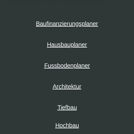
Bedürfnisse und Vorlieben zugeschnitten sind.
Baufinanzierungsplaner
Hausbauplaner
Fussbodenplaner
Architektur
Tiefbau
Hochbau