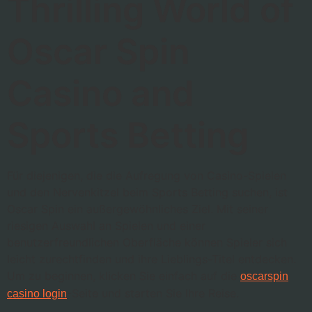
Thrilling World of
Oscar Spin
Casino and
Sports Betting
Für diejenigen, die die Aufregung von Casino-Spielen
und den Nervenkitzel beim Sports Betting suchen, ist
Oscar Spin ein außergewöhnliches Ziel. Mit seiner
riesigen Auswahl an Spielen und einer
benutzerfreundlichen Oberfläche können Spieler sich
leicht zurechtfinden und ihre Lieblings-Titel entdecken.
Um zu beginnen, klicken Sie einfach auf die
oscarspin
-Seite und starten Sie Ihre Reise.
casino login