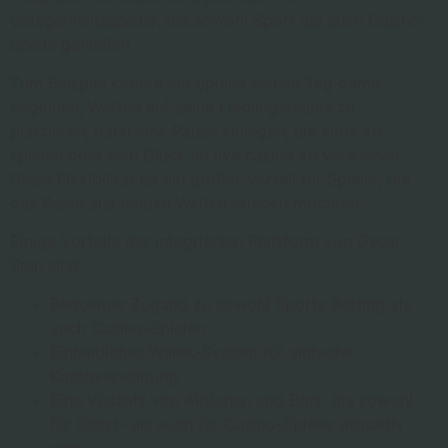
Gelegenheitsspieler, die sowohl Sport als auch Casino-
Spiele genießen.
Zum Beispiel könnte ein Spieler seinen Tag damit
beginnen, Wetten auf seine Lieblingsteams zu
platzieren, dann eine Pause einlegen, um slots zu
spielen oder sein Glück im live casino zu versuchen.
Diese Flexibilität ist ein großer Vorteil für Spieler, die
das Beste aus beiden Welten erleben möchten.
Einige Vorteile der integrierten Plattform von Oscar
Spin sind:
Bequemer Zugang zu sowohl Sports Betting als
auch Casino-Spielen
Einheitliches Wallet-System für einfache
Kontoverwaltung
Eine Vielzahl von Aktionen und Boni, die sowohl
für Sport- als auch für Casino-Spieler attraktiv
sind