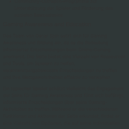
Community-Outreach-Programme zur
Unterstützung der Spieler und Förderung des
sozialen Bewusstseins
Gaming Awareness and Education
Das Team von Oscar Spin setzt sich für Gaming
Awareness und Bildung ein, da es die Bedeutung
informierter Entscheidungen beim Online-Gaming
anerkennt. Die Seite bietet eine Vielzahl von Ressourcen
und Tools, um Spielern zu helfen,
verantwortungsbewusste Entscheidungen zu treffen
und ihre Wettgewohnheiten effektiv zu verwalten.
Ein typischer Spieler schätzt vielleicht das Engagement
der Seite für Gaming Awareness und fühlt sich befähigt,
informierte Entscheidungen über seine Gaming-
Aktivitäten zu treffen. Während er die verschiedenen
Funktionen und Aktionen der Seite erkundet, findet er
eine Vielzahl von Optionen, die auf seine individuellen