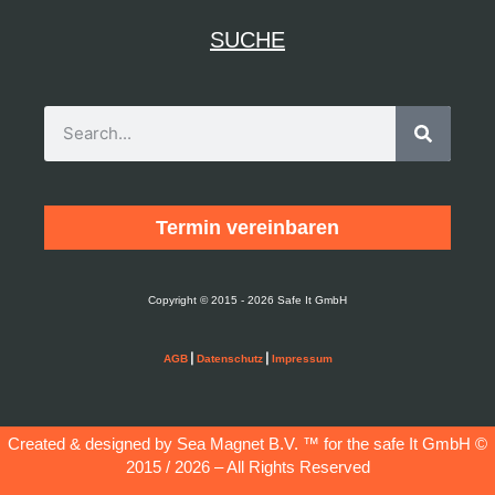
SUCHE
Termin vereinbaren
Copyright © 2015 - 2026 Safe It GmbH
|
|
AGB
Datenschutz
Impressum
Created & designed by Sea Magnet B.V. ™ for the
safe It GmbH
©
2015 / 2026 – All Rights Reserved