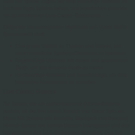
dass die Spieler Zugriff auf eine vielfältige Auswahl an
hochwertigen Spielen haben, von klassischen slots bis
hin zu immersiven Live-Casino-Erlebnissen.
Einige der herausragenden Merkmale von Oscar Spin’s
Spielauswahl sind:
Eine große Vielfalt an Themen und Genres, um
unterschiedliche Spielerpräferenzen zu bedienen
Regelmäßige Updates mit neuen und spannenden
Titeln, um das Erlebnis frisch zu halten
Hochwertige Grafiken und Sounddesign, um eine
immersive Atmosphäre zu schaffen
Live Casino Games
Für Spieler, die ein authentischeres Casino-Erlebnis
suchen, ist der live casino Bereich von Oscar Spin ein
Muss. Mit Spielen wie Roulette, Blackjack und Baccarat
können Spieler mit echten Dealern interagieren und den
Nervenkitzel des Live-Gameplays genießen. Das live