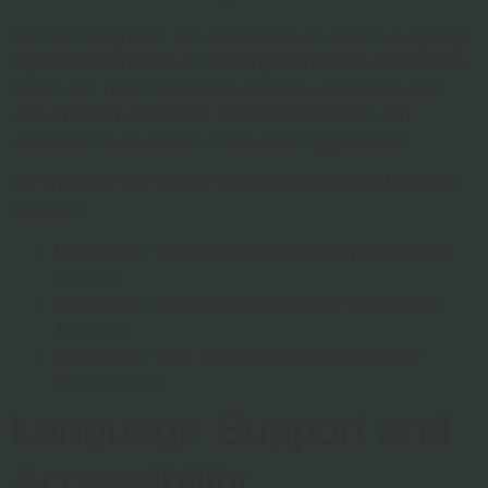
Das VIP-Programm von Oscar Spin ist darauf ausgelegt,
High-Roller-Spielern ein außergewöhnliches Erlebnis zu
bieten. Mit personalisiertem Service, exklusiven Boni
und erhöhtem Cashback können VIP-Spieler den
ultimativen Luxus beim Online-Gaming genießen.
Ein typischer VIP-Spieler könnte Vorteile wie folgende
genießen:
Dediziertes Kontomanagement und persönlichen
Support
Exklusiver Zugang zu High-Stakes-Spielen und
Turnieren
Erhöhte Ein- und Auszahlungslimits für High-
Roller-Spieler
Language Support and
Accessibility