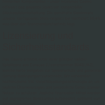
filmischen Komponenten – unser modernes Casino
offeriert das gesamte Spektrum zeitgemäßer
Glücksspielunterhaltung. Die gemittelte Gewinnrate
unserer verfügbaren Slots rangiert bei verifiziert 96,8%,
was über den Branchendurchschnitt liegt.
Lizensierung und
Sicherheitsstandards
Das Casino arbeitet unter einer gültigen validen
Spiellizenz aus Curaçao (Lizenznummer 8048/JAZ),
welche harte Vorgaben zur Spielerschutz und gerechten
Gaming-Bedingungen vorschreibt. Wir verwenden
hochmoderne SSL-Verschlüsselungstechnologie an, um
jegliche Überweisungen und persönliche Daten unserer
Nutzer zu schützen. Jegliche finanziellen Mittel werden
auf segregierten Bankkonten aufbewahrt, getrennt von
Betriebsvermögen.