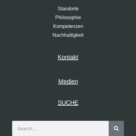
Standorte
Philosophie
Kompetenzen
Nachhaltigkeit
Kontakt
Medien
SUCHE