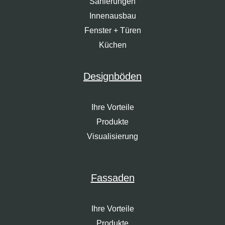
Sanierungen
Innenausbau
Fenster + Türen
Küchen
Designböden
Ihre Vorteile
Produkte
Visualisierung
Fassaden
Ihre Vorteile
Produkte