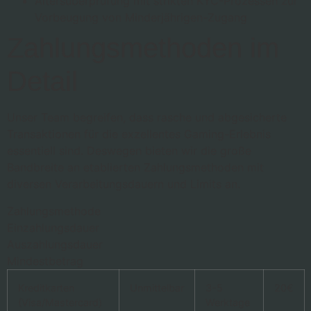
Altersüberprüfung mit strikten KYC-Prozessen zur
Vorbeugung von Minderjährigen-Zugang
Zahlungsmethoden im
Detail
Unser Team begreifen, dass rasche und abgesicherte
Transaktionen für die exzellentes Gaming-Erlebnis
essentiell sind. Deswegen bieten wir die große
Bandbreite an etablierten Zahlungsmethoden mit
diversen Verarbeitungsdauern und Limits an.
Zahlungsmethode
Einzahlungsdauer
Auszahlungsdauer
Mindestbetrag
Kreditkarten
Unmittelbar
3-5
20€
(Visa/Mastercard)
Werktage