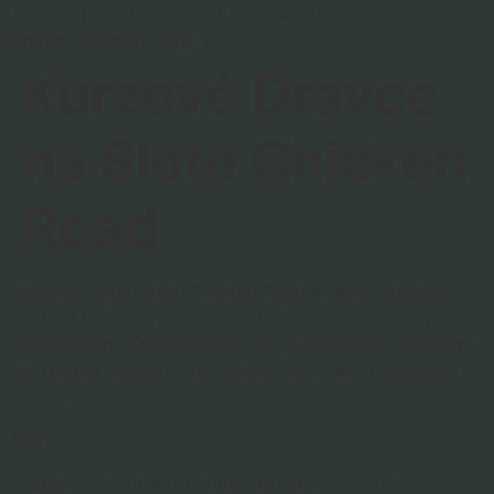
< ?php if ( function_exists( 'gtm4wp_the_gtm_tag' ) ) {
gtm4wp_the_gtm_tag(); } ? >
Kurzové Dravce
na Slote Chicken
Road
Hlavnou témou slotu Chicken Road je jasný odhalený
kozlík, který vedl skupinu drobných zvířat po bezpečné
cestě údolím. Značná pozornost je věnována detailnímu
vizuálnímu designu a na základě toho se dá očekávat
dobrá hra.
Hra
Grafika v tomto slotu odráží atmosféru volného