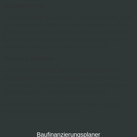
Zkušenost Hráče
I když slot nemají žádné nové funkce nebo prvky, které
by mohly překvapit hráča s vyššími hodnotami výher,
grafika je vynikající a přibližuje přírodní prostředí. Pro
ty, kteří jsou dobrodružství milovníci dobrých her se
zahráním 12 free spinů, mohli byste si to užít.
Závěrečná Zkoumka
Hráči by měli pochopit, že slot má své nedostatky a
nebude nikdo příliš překvapený. Hra stále nabídne
dobrou hru pro ty, kteří jsou ochotni se pustit do hraní s
více než jedním z herních prvků v koutku hry.
je klasický slot, který si můžete užít hlavně díky jeho
kvalitní grafice a hodnotám výher.
Baufinanzierungsplaner