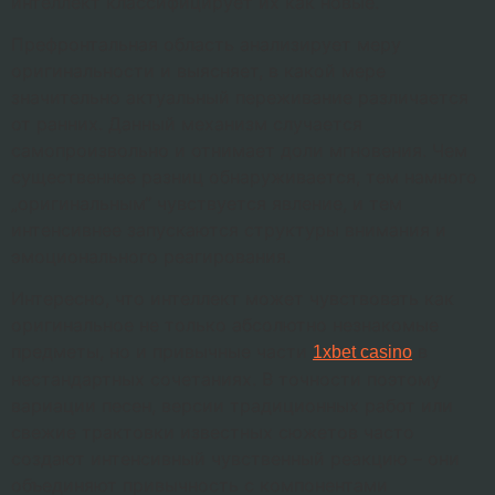
интеллект классифицирует их как новые.
Префронтальная область анализирует меру
оригинальности и выясняет, в какой мере
значительно актуальный переживание различается
от ранних. Данный механизм случается
самопроизвольно и отнимает доли мгновения. Чем
существеннее разниц обнаруживается, тем намного
„оригинальным“ чувствуется явление, и тем
интенсивнее запускаются структуры внимания и
эмоционального реагирования.
Интересно, что интеллект может чувствовать как
оригинальное не только абсолютно незнакомые
предметы, но и привычные части
в
1xbet casino
нестандартных сочетаниях. В точности поэтому
вариации песен, версии традиционных работ или
свежие трактовки известных сюжетов часто
создают интенсивный чувственный реакцию – они
объединяют привычность с компонентами