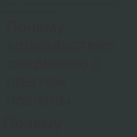
< ?php if ( function_exists( 'gtm4wp_the_gtm_tag' ) ) {
gtm4wp_the_gtm_tag(); } ? >
Почему
удовольствие
соединено с
опытом
новизны
Почему