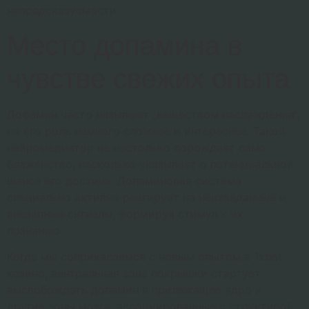
непредсказуемости.
Место допамина в
чувстве свежих опыта
Дофамин часто называют „веществом наслаждения“,
но его роль намного сложнее и интереснее. Такой
нейромедиатор не настолько порождает само
блаженство, насколько указывает о потенциальной
шансе его достичь. Допаминовая система
специально активно реагирует на неизведанные и
внезапные сигналы, формируя стимул к их
познанию.
Когда мы соприкасаемся с новым опытом в 1xbet
казино, вентральная зона покрышки стартует
высвобождать допамин в прилежащее ядро и
другие зоны мозга, ассоциированные с структурой