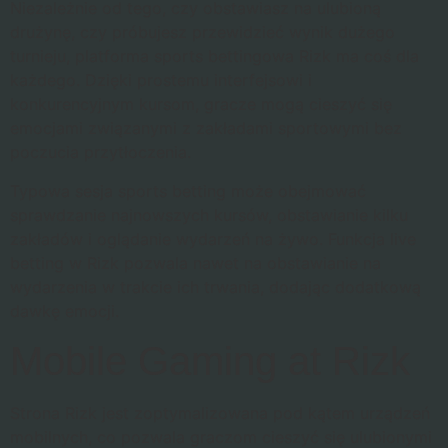
Niezależnie od tego, czy obstawiasz na ulubioną
drużynę, czy próbujesz przewidzieć wynik dużego
turnieju, platforma sports bettingowa Rizk ma coś dla
każdego. Dzięki prostemu interfejsowi i
konkurencyjnym kursom, gracze mogą cieszyć się
emocjami związanymi z zakładami sportowymi bez
poczucia przytłoczenia.
Typowa sesja sports betting może obejmować
sprawdzanie najnowszych kursów, obstawianie kilku
zakładów i oglądanie wydarzeń na żywo. Funkcja live
betting w Rizk pozwala nawet na obstawianie na
wydarzenia w trakcie ich trwania, dodając dodatkową
dawkę emocji.
Mobile Gaming at Rizk
Strona Rizk jest zoptymalizowana pod kątem urządzeń
mobilnych, co pozwala graczom cieszyć się ulubionymi