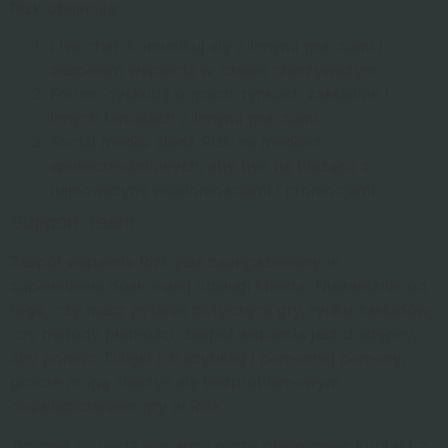
Rizk obejmują:
Live chat: komunikuj się z innymi graczami i
zespołem wsparcia w czasie rzeczywistym
Forum: dyskutuj o grach, rynkach zakładów i
innych tematach z innymi graczami
Social media: śledź Rizk na mediach
społecznościowych, aby być na bieżąco z
najnowszymi wiadomościami i promocjami
Support Team
Zespół wsparcia Rizk jest zaangażowany w
zapewnienie doskonałej obsługi klienta. Niezależnie od
tego, czy masz pytanie dotyczące gry, rynku zakładów,
czy metody płatności, zespół wsparcia jest dostępny,
aby pomóc. Dzięki ich szybkiej i pomocnej pomocy,
gracze mogą cieszyć się bezproblemowym
doświadczeniem gry w Rizk.
Typowa sytuacja wsparcia może obejmować kontakt z