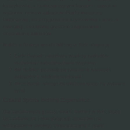
koszykówkę, z konkurencyjnymi kursami i szerokim
wyborem rynków zakładów. Platforma sports
bettingowa jest przyjazna dla użytkownika i łatwa w
nawigacji, co ułatwia graczom znajdowanie i
obstawianie zakładów.
Niektóre funkcje sports betting w Rizk obejmują:
Early Payout: umożliwia wypłatę zakładów
wcześniej i zabezpieczenie wygranej
Bet Builder: pozwala na tworzenie własnych
zakładów z wieloma wyborami
Price Boost: oferuje zwiększone kursy na wybrane
rynki
Casual Sports Betting Experience
Dla casualowych graczy, sports betting w Rizk może
być zabawnym i ekscytującym sposobem na
wzbogacenie swojego doświadczenia z grami.