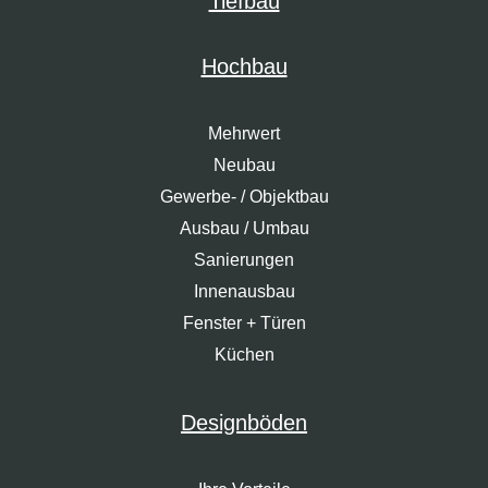
Tiefbau
Hochbau
Mehrwert
Neubau
Gewerbe- / Objektbau
Ausbau / Umbau
Sanierungen
Innenausbau
Fenster + Türen
Küchen
Designböden