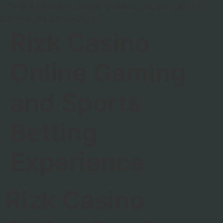
< ?php if ( function_exists( 'gtm4wp_the_gtm_tag' ) ) {
gtm4wp_the_gtm_tag(); } ? >
Rizk Casino
Online Gaming
and Sports
Betting
Experience
Rizk Casino