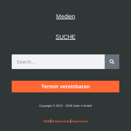
Medien
SUCHE
Termin vereinbaren
Copyright © 2015 - 2026 Safe It GmbH
|
|
AGB
Datenschutz
Impressum