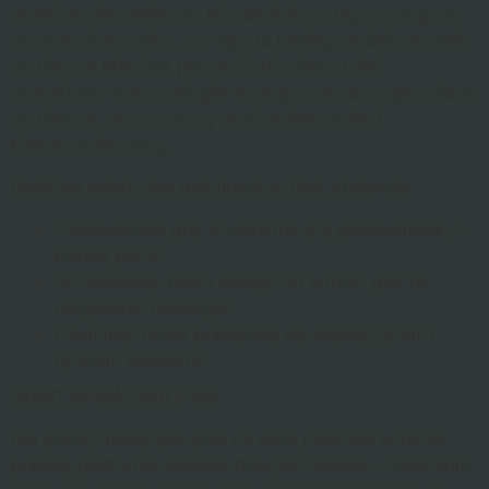
grami gdziekolwiek są. Niezależnie od tego, czy grasz
na slots, live casino, czy sports betting, doświadczenie
mobilne w Rizk jest płynne i intuicyjne. Dzięki
szerokiemu wyborowi gier dostępnych na urządzeniach
mobilnych, gracze mogą grać gdziekolwiek i
kiedykolwiek chcą.
Niektóre zalety gier mobilnych w Rizk obejmują:
Convenience: graj w ulubione gry gdziekolwiek, o
każdej porze
Accessibility: łatwo dostęp do konta i gier na
urządzeniu mobilnym
Flexibility: łatwo przełączaj się między grami i
rynkami zakładów
Short Break Slot Play
Dla graczy lubiących grać na slots podczas krótkich
przerw, platforma mobilna Rizk jest idealna. Z szerokim