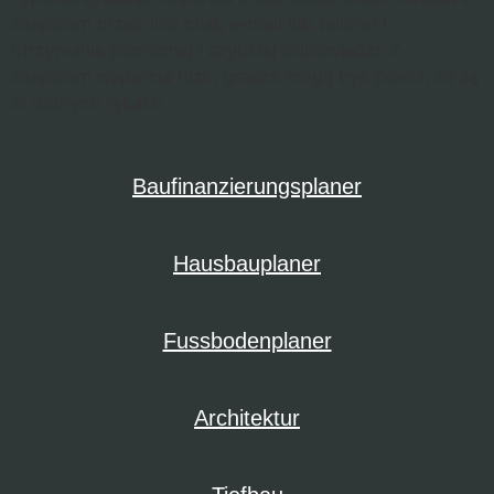
zespołem przez live chat, e-mail lub telefon i
otrzymanie pomocnej i szybkiej odpowiedzi. Z
zespołem wsparcia Rizk, gracze mogą być pewni, że są
w dobrych rękach.
Baufinanzierungsplaner
Hausbauplaner
Fussbodenplaner
Architektur