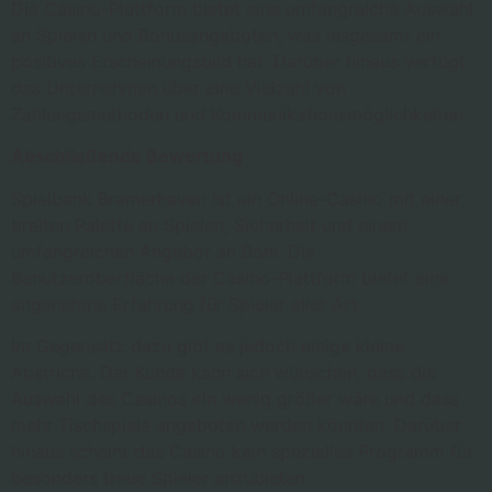
Die Casino-Plattform bietet eine umfangreiche Auswahl
an Spielen und Bonusangeboten, was insgesamt ein
positives Erscheinungsbild hat. Darüber hinaus verfügt
das Unternehmen über eine Vielzahl von
Zahlungsmethoden und Kommunikationsmöglichkeiten.
Abschließende Bewertung
Spielbank Bremerhaven ist ein Online-Casino mit einer
breiten Palette an Spielen, Sicherheit und einem
umfangreichen Angebot an Boni. Die
Benutzeroberfläche der Casino-Plattform bietet eine
angenehme Erfahrung für Spieler aller Art.
Im Gegensatz dazu gibt es jedoch einige kleine
Abstriche. Der Kunde kann sich wünschen, dass die
Auswahl des Casinos ein wenig größer wäre und dass
mehr Tischspiele angeboten werden könnten. Darüber
hinaus scheint das Casino kein spezielles Programm für
besonders treue Spieler anzubieten.