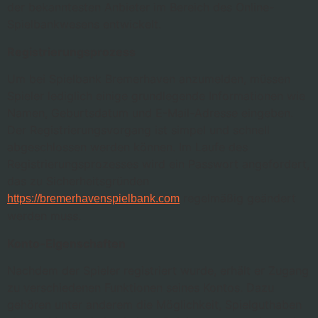
der bekanntesten Anbieter im Bereich des Online-
Spielbankwesens entwickelt.
Registrierungsprozess
Um bei Spielbank Bremerhaven anzumelden, müssen
Spieler lediglich einige grundlegende Informationen wie
Namen, Geburtsdatum und E-Mail-Adresse eingeben.
Der Registrierungsvorgang ist simpel und schnell
abgeschlossen werden können. Im Laufe des
Registrierungsprozesses wird ein Passwort angefordert,
das zu Sicherheitsgründen
regelmäßig geändert
https://bremerhavenspielbank.com
werden muss.
Konto-Eigenschaften
Nachdem der Spieler registriert wurde, erhält er Zugang
zu verschiedenen Funktionen seines Kontos. Dazu
gehören unter anderem die Möglichkeit, Spielguthaben