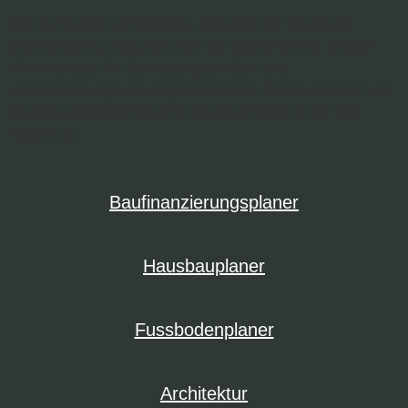
Die Sicherheit ist höchstes Anliegen der Spielbank
Bremerhaven, wodurch sich die Spieler sicher wissen
können, dass ihr Geld gut geschützt und
verantwortungsvoll eingesetzt wird. Somit schliesst sie
als eine empfehlenswerte Casino-Plattform für alle
Nutzer ab.
Baufinanzierungsplaner
Hausbauplaner
Fussbodenplaner
Architektur