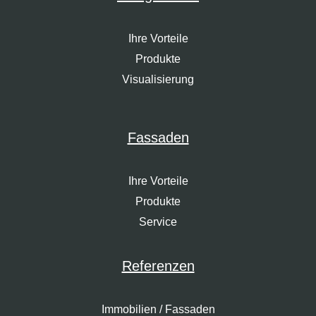
Ihre Vorteile
Produkte
Visualisierung
Fassaden
Ihre Vorteile
Produkte
Service
Referenzen
Immobilien / Fassaden