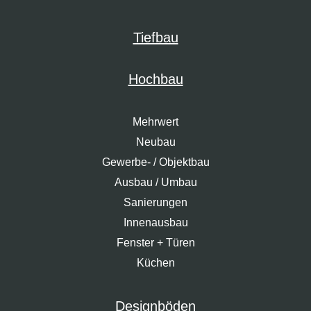
Tiefbau
Hochbau
Mehrwert
Neubau
Gewerbe- / Objektbau
Ausbau / Umbau
Sanierungen
Innenausbau
Fenster + Türen
Küchen
Designböden